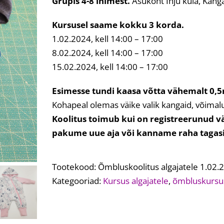
Grupis 4-8 inimest.
Asukoht Inju küla, Kang
Kursusel saame kokku 3 korda.
1.02.2024, kell 14:00 – 17:00
8.02.2024, kell 14:00 – 17:00
15.02.2024, kell 14:00 – 17:00
Esimesse tundi kaasa võtta vähemalt 0,
Kohapeal olemas väike valik kangaid, võimalu
Koolitus toimub kui on registreerunud väh
pakume uue aja või kanname raha tagas
Tootekood:
Õmbluskoolitus algajatele 1.02.
Kategooriad:
Kursus algajatele
,
õmbluskursu