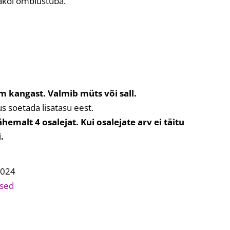
akoi õmblustuba.
5m kangast.
Valmib müts või sall.
s soetada lisatasu eest.
emalt 4 osalejat. Kui osalejate arv ei täitu
i.
2024
sed