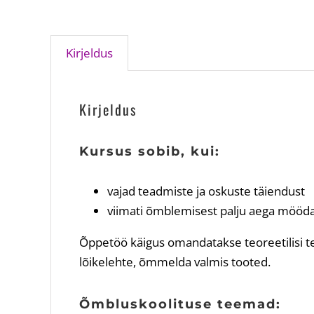
Kirjeldus
Kirjeldus
Kursus sobib, kui:
vajad teadmiste ja oskuste täiendust
viimati õmblemisest palju aega mööda
Õppetöö käigus omandatakse teoreetilisi te
lõikelehte, õmmelda valmis tooted.
Õmbluskoolituse teemad: