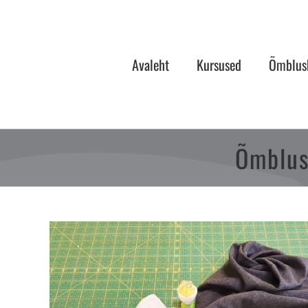
Skip
to
content
Avaleht
Kursused
Õmblusk
Õmblus