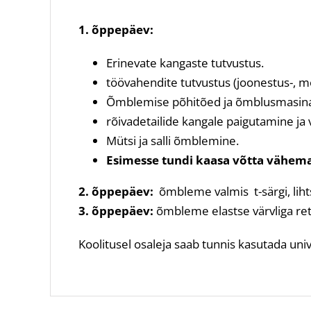
1. õppepäev:
Erinevate kangaste tutvustus.
töövahendite tutvustus (joonestus-, mõ
Õmblemise põhitõed ja õmblusmasina
rõivadetailide kangale paigutamine ja 
Mütsi ja salli õmblemine.
Esimesse tundi kaasa võtta vähema
2. õppepäev:
õmbleme valmis t-särgi, lihts
3. õppepäev:
õmbleme elastse värvliga retu
Koolitusel osaleja saab tunnis kasutada un