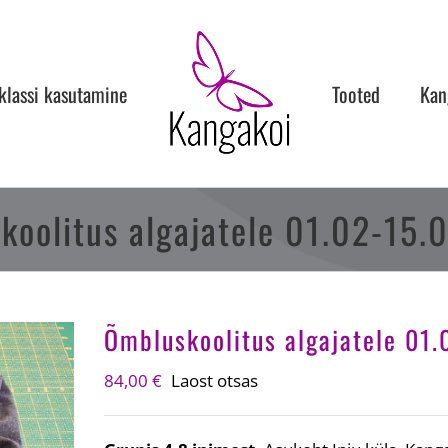
lassi kasutamine
Tooted
Kan
koolitus algajatele 01.02-15.
Õmbluskoolitus algajatele 01
84,00
€
Laost otsas