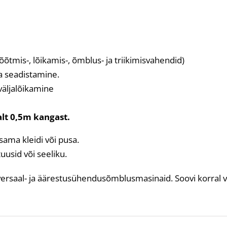
õtmis-, lõikamis-, õmblus- ja triikimisvahendid)
 seadistamine.
väljalõikamine
lt 0,5m kangast.
ama kleidi või pusa.
usid või seeliku.
iversaal- ja äärestusühendusõmblusmasinaid. Soovi korral